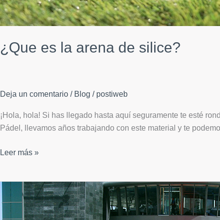
¿Que es la arena de silice?
Deja un comentario
/
Blog
/
postiweb
¡Hola, hola! Si has llegado hasta aquí seguramente te esté rond
Pádel, llevamos años trabajando con este material y te podemo
¿Que
Leer más »
es
la
arena
de
silice?